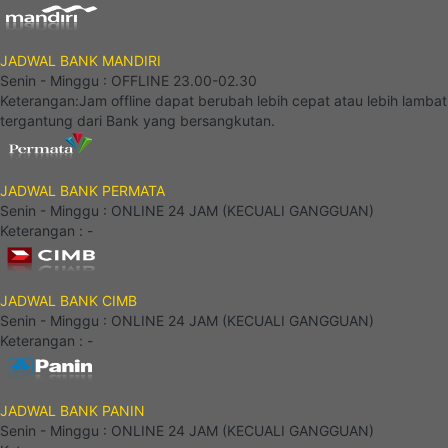
JADWAL BANK MANDIRI
Senin - Minggu : OFFLINE 23.00-02.30
Keterangan:Jam offline dapat berubah lebih cepat atau lebih lambat
tergantung dari Bank yang bersangkutan.
JADWAL BANK PERMATA
Senin - Minggu : ONLINE 24 JAM (KECUALI GANGGUAN)
Keterangan : -
JADWAL BANK CIMB
Senin - Minggu : ONLINE 24 JAM (KECUALI GANGGUAN)
Keterangan : -
JADWAL BANK PANIN
Senin - Minggu : ONLINE 24 JAM (KECUALI GANGGUAN)