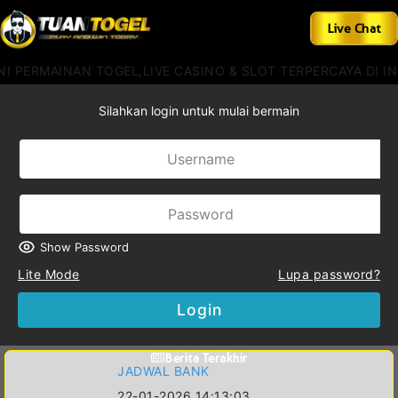
Live Chat
 PERMAINAN TOGEL,LIVE CASINO & SLOT TERPERCAYA DI IN
Silahkan login untuk mulai bermain
Show Password
Lite Mode
Lupa password?
Login
Berita Terakhir
JADWAL BANK
22-01-2026 14:13:03